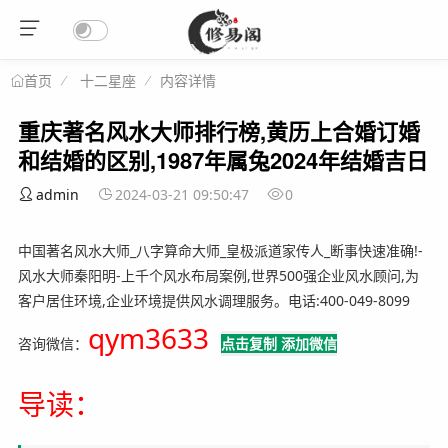
十二星座
内容详情
首页
重庆著名风水大师排行榜,黄历上合婚订婚
和结婚的区别,1987年属兔2024年结婚吉日
admin
2024-03-21 09:50:47
0
中国著名风水大师_八字算命大师_皇极派道家传人_断事快速准确!-
风水大师秦阳明-上千个风水布局案例,世界500强企业风水顾问,为
客户居住环境,企业环境提供风水调理服务。电话:400-049-8099
qym3633
咨询微信：
点击复制 添加微信
导读：