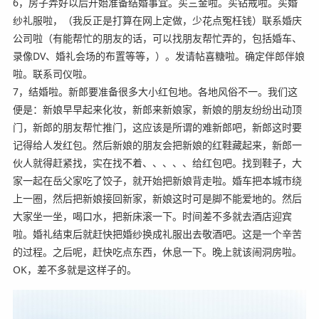
6，房子弄好以后开始准备结婚事宜。买三金啦。买钻戒啦。买婚
纱礼服啦，（我反正是打算在网上定做，少花点冤枉钱）联系婚庆
公司啦（有能帮忙的朋友的话，可以找朋友帮忙弄的，包括婚车、
录像DV、婚礼会场的布置等等，）。发请帖喜糖啦。确定伴郎伴娘
啦。联系司仪啦。
7，结婚啦。新郎要准备很多大小红包地。各地风俗不一。我们这
便是：新娘早早起来化妆，新郎来新娘家，新娘的朋友纷纷出动顶
门，新郎的朋友帮忙推门，这应该是所谓的难新郎吧，新郎这时要
记得给人发红包。然后新娘的朋友会把新娘的红鞋藏起来，新郎一
伙人就得赶紧找，实在找不着、、、、、给红包吧。找到鞋子，大
家一起在岳父家吃了饺子，就开始把新娘背走啦。婚车把本城市绕
上一圈，然后把新娘接回新家，新娘这时可是脚不能爱地的。然后
大家坐一坐，喝口水，把新床滚一下。时间差不多就去酒店迎宾
啦。婚礼结束后就赶快把婚纱换成礼服出去敬酒吧。这是一个辛苦
的过程。之后呢，赶快吃点东西，休息一下。晚上就该闹洞房啦。
OK，差不多就是这样子的。