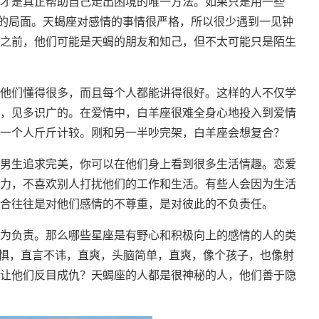
才是真正帮助自己走出困境的唯一方法。如果只是用一些
憾的局面。天蝎座对感情的事情很严格，所以很少遇到一见钟
之前，他们可能是天蝎的朋友和知己，但不太可能只是陌生
他们懂得很多，而且每个人都能讲得很好。这样的人不仅学
，见多识广的。在爱情中，白羊座很难全身心地投入到爱情
一个人斤斤计较。刚和另一半吵完架，白羊座会想复合？
男生追求完美，你可以在他们身上看到很多生活情趣。恋爱
力，不喜欢别人打扰他们的工作和生活。有些人会因为生活
合往往是对他们感情的不尊重，是对彼此的不负责任。
为负责。那么哪些星座是有野心和积极向上的感情的人的类
畏惧，直言不讳，直爽，头脑简单，直爽，像个孩子，也像射
让他们反目成仇？天蝎座的人都是很神秘的人，他们善于隐