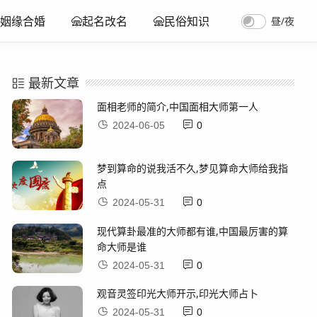
昼/夜
姻缘合婚
起名改名
民俗知识
最新文章
面相老师的简介,中国面相大师第一人
2024-06-05
0
梦到算命的说我活不久,梦见算命大师给我指
点
2024-05-31
0
现代算卦最准的大师都有谁,中国最厉害的算
命大师是谁
2024-05-31
0
观音灵签印光大师开示,印光大师占卜
2024-05-31
0