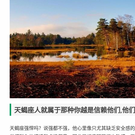
天蝎座人就属于那种你越是信赖他们,他
天蝎座强悍吗？说强都不强，他心里像只尤其缺乏安全感的