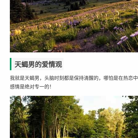
天蝎男的爱情观
我就是天蝎男，头脑时刻都是保持清醒的，哪怕是在热恋中
感情是绝对专一的！