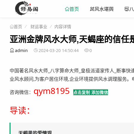
首页
风水堪舆
八
财运事业
内容详情
首页
亚洲金牌风水大师,天蝎座的信任
admin
2024-03-20 14:50:44
0
中国著名风水大师_八字算命大师_皇极派道家传人_断事快速
业风水顾问,为客户居住环境,企业环境提供风水调理服务。电话:4
qym8195
咨询微信：
点击复制 添加微信
导读：
天蝎男的爱情观