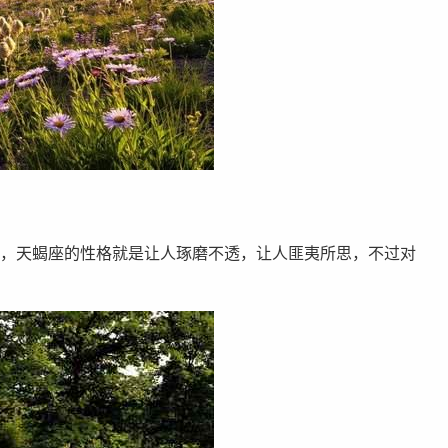
，天蝎座的性格就是让人琢磨不透，让人匪夷所思，不过对